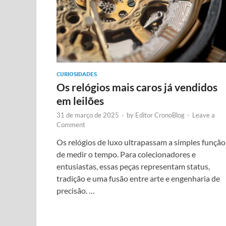
CURIOSIDADES
Os relógios mais caros já vendidos
em leilões
31 de março de 2025
-
by
Editor CronoBlog
-
Leave a
Comment
Os relógios de luxo ultrapassam a simples função
de medir o tempo. Para colecionadores e
entusiastas, essas peças representam status,
tradição e uma fusão entre arte e engenharia de
precisão. …