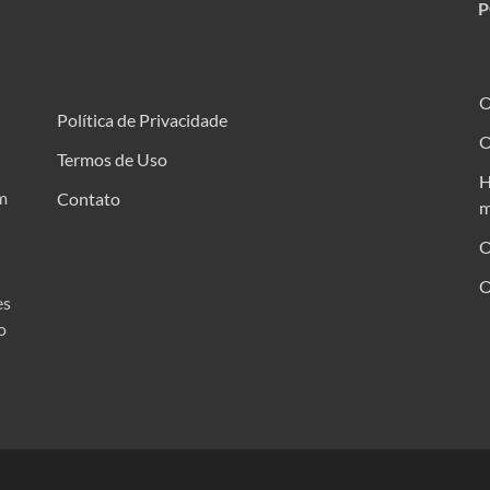
P
O
Política de Privacidade
O
Termos de Uso
H
m
Contato
m
O
O
es
o